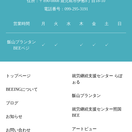
住所：〒890-0008 鹿児島市伊敷8丁目18-10
電話番号：099-295-3191
営業時間
月
火
水
木
金
土
日
飯山プランタン
✓
✓
✓
✓
✓
BEEベジ
トップページ
就労継続支援センター らぽ
ぉる
BEEINGについて
飯山プランタン
ブログ
就労継続支援センター照国
BEE
お知らせ
アートビュー
お問い合わせ