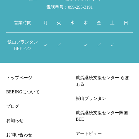
電話番号：099-295-3191
営業時間
月
火
水
木
金
土
日
飯山プランタン
✓
✓
✓
✓
✓
BEEベジ
トップページ
就労継続支援センター らぽ
ぉる
BEEINGについて
飯山プランタン
ブログ
就労継続支援センター照国
BEE
お知らせ
アートビュー
お問い合わせ