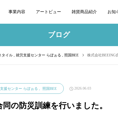
事業内容
アートビュー
雑貨商品紹介
お知
ブログ
溢れる女
スタイル
就労支援センター らぽぉる
照国BEE
株式会社BEEIN
花猫
2026.06.03
支援センター らぽぉる
照国BEE
G合同の防災訓練を行いました。