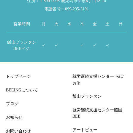
住所：〒890-0008 鹿児島市伊敷8丁目18-10
電話番号：099-295-3191
営業時間
月
火
水
木
金
土
日
飯山プランタン
✓
✓
✓
✓
✓
BEEベジ
トップページ
就労継続支援センター らぽ
ぉる
BEEINGについて
飯山プランタン
ブログ
就労継続支援センター照国
BEE
お知らせ
アートビュー
お問い合わせ