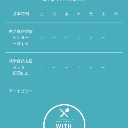
営業時間
月
火
水
木
金
土
日
就労継続支援
センター
✓
✓
✓
✓
✓
✓
らぽぉる
就労継続支援
センター
✓
✓
✓
✓
✓
✓
照国BEE
アートビュー