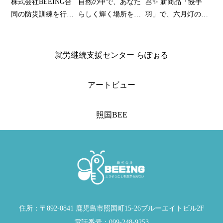
株式会社BEEING合
自然の中で、あなた
🥟✨ 新商品「餃手
同の防災訓練を行い
らしく輝く場所を。
羽」で、六月灯の夜
ました。
「就労継続支援セン
をさらに熱く！ ✨🍗
ター らぽぉる」利用
者さん募集
就労継続支援センター らぽぉる
アートビュー
照国BEE
住所：〒892-0841 鹿児島市照国町15-26ブルーエイトビル2F
電話番号：099-248-9253