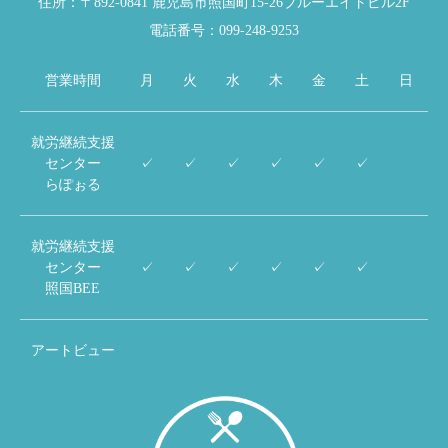
住所：〒892-0841 鹿児島市照国町15-26ブルーエイトビル2F
電話番号：099-248-9253
営業時間
月
火
水
木
金
土
日
就労継続支援
センター
✓
✓
✓
✓
✓
✓
らぽぉる
就労継続支援
センター
✓
✓
✓
✓
✓
✓
照国BEE
アートビュー