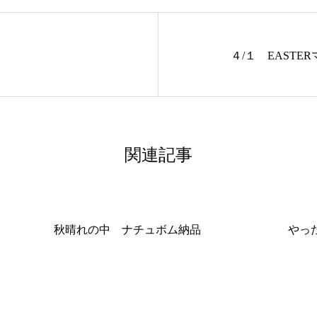
４/１ EAST
関連記事
秋晴れの中 ナチュボム納品
やっ