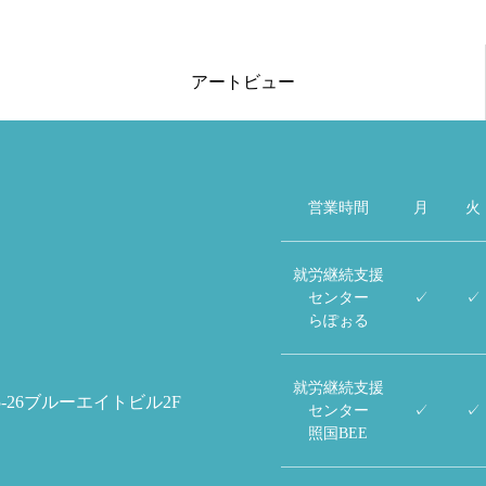
アートビュー
営業時間
月
火
就労継続支援
センター
✓
✓
らぽぉる
就労継続支援
5-26ブルーエイトビル2F
センター
✓
✓
照国BEE