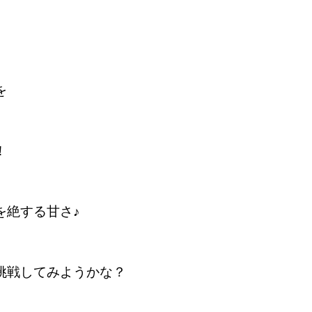
を
！
を絶する甘さ♪
挑戦してみようかな？