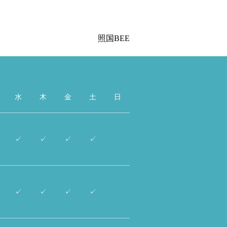
照国BEE
水
木
金
土
日
✓
✓
✓
✓
✓
✓
✓
✓