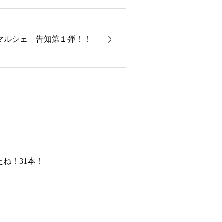
ERマルシェ 告知第１弾！！
たね！31本！